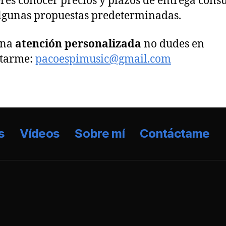
eres conocer precios y plazos de entrega consu
lgunas propuestas predeterminadas.
una
atención personalizada
no dudes en
ctarme:
pacoespimusic@gmail.com
s
Vídeos
Sobre mí
Contáctame