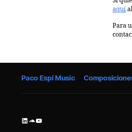
Si qui
aquí
a
Para 
conta
Paco Espí Music
Composicione
LinkedIn
SoundCloud
YouTube