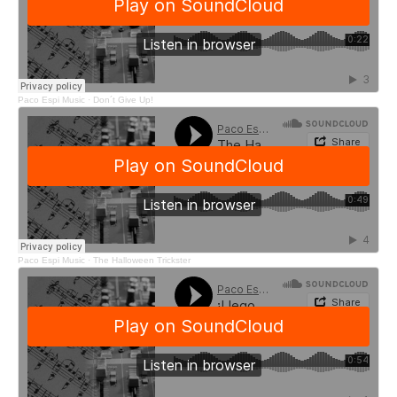
Paco Espi Music
·
Don´t Give Up!
Paco Espi Music
·
The Halloween Trickster