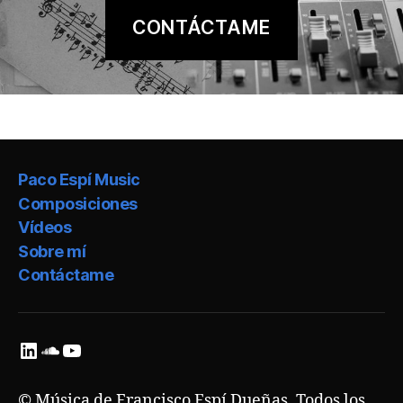
CONTÁCTAME
Paco Espí Music
Composiciones
Vídeos
Sobre mí
Contáctame
LinkedIn
SoundCloud
YouTube
© Música de Francisco Espí Dueñas. Todos los