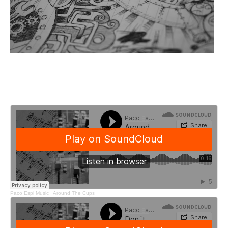
Paco Espi Music
·
Around The Cups