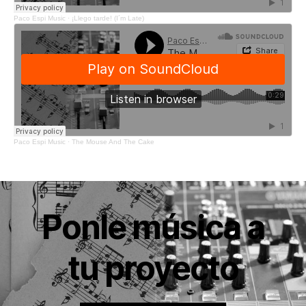
Paco Espi Music
·
¡Llego tarde! (I´m Late)
Paco Espi Music
·
The Mouse And The Cake
Ponle música a
tu proyecto